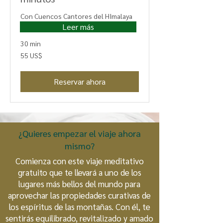
Con Cuencos Cantores del HImalaya
Leer más
30 min
55
55 US$
dólares
estadounidenses
Reservar ahora
¿Quieres empezar el viaje ahora
mismo?
Comienza con este viaje meditativo
gratuito que te llevará a uno de los
lugares más bellos del mundo para
aprovechar las propiedades curativas de
los espíritus de las montañas. Con él, te
sentirás equilibrado, revitalizado y amado