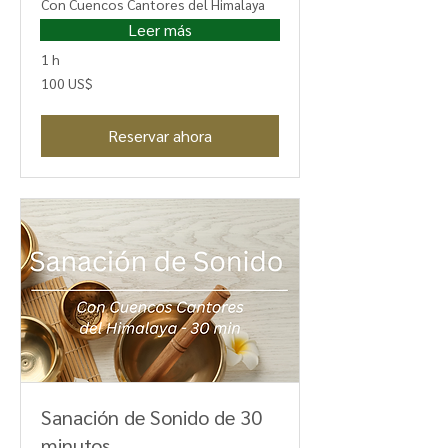
Con Cuencos Cantores del Himalaya
Leer más
1 h
100
100 US$
dólares
estadounidenses
Reservar ahora
Sanación de Sonido de 30
minutos