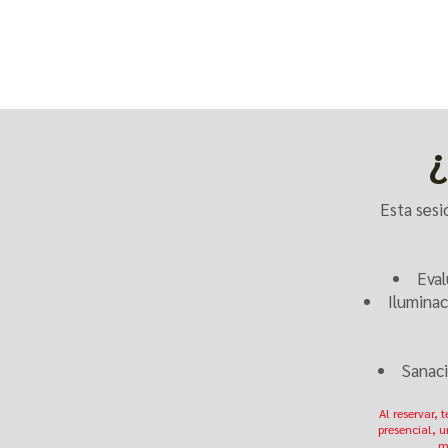
¿
Esta sesi
Eval
Iluminac
Sanaci
Al reservar, 
presencial, u
m