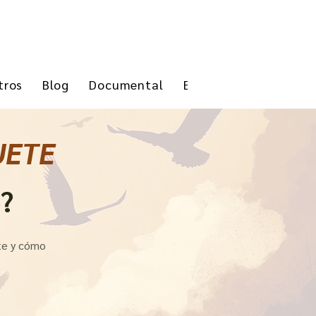
tros
Blog
Documental
Event List
UETE
e?
ete y cómo