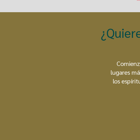
¿Quier
Comienza
lugares má
los espíri