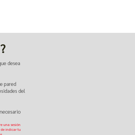
e?
 que desea
de pared
esidades del
 necesario
re una sesión
 de indicar tu
s.