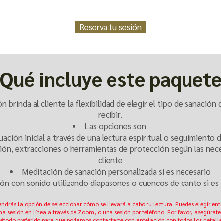
Reserva tu sesión
Qué incluye este paquet
ón brinda al cliente la flexibilidad de elegir el tipo de sanación
recibir.
Las opciones son:
uación inicial a través de una lectura espiritual o seguimiento 
ión, extracciones o herramientas de protección según las nec
cliente
Meditación de sanación personalizada si es necesario
ón con sonido utilizando diapasones o cuencos de canto si es
tendrás la opción de seleccionar cómo se llevará a cabo tu lectura. Puedes elegir ent
na sesión en línea a través de Zoom, o una sesión por teléfono. Por favor, asegúrate
étodo preferido para que podamos contactarte con antelación con todos los detalle