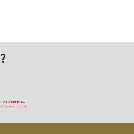
e?
esión presencial,
 método preferido