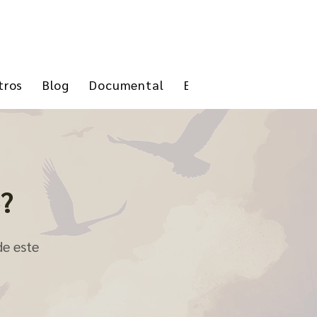
tros
Blog
Documental
Event List
e?
de este