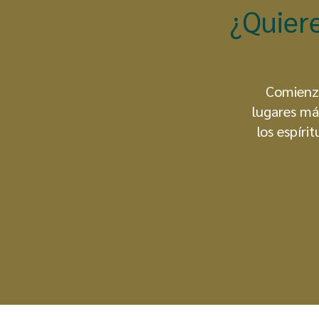
¿Quier
Comienza
lugares má
los espíri